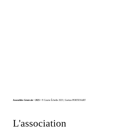
Assemblée Générale • 2025
• © Courte Échelle 2025 | Gaëtan PORTENART
L'association